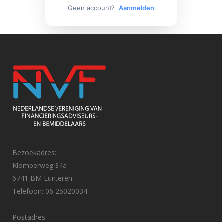
Geen account?
Aanmelden
Bezoekadres:
Klomperweg 84a
6741 BM Lunteren
Telefoon: 06-25020034
Postadres: