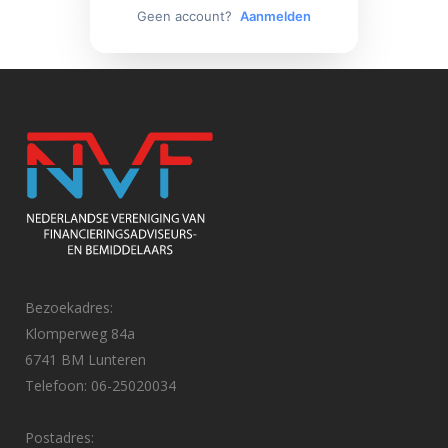
Geen account?
Aanmelden
Bezoekadres:
Klomperweg 84a
6741 BM Lunteren
Telefoon: 06-25020034
Postadres: