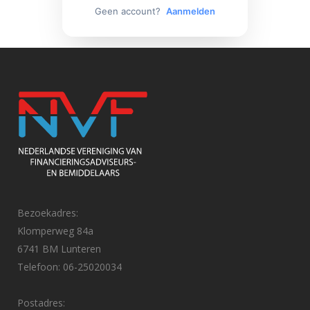
Geen account?
Aanmelden
Bezoekadres:
Klomperweg 84a
6741 BM Lunteren
Telefoon: 06-25020034
Postadres: