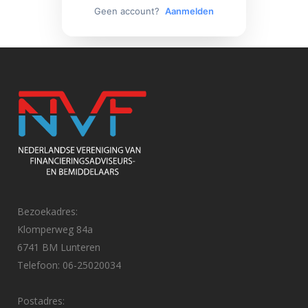
Geen account?
Aanmelden
Bezoekadres:
Klomperweg 84a
6741 BM Lunteren
Telefoon: 06-25020034
Postadres: