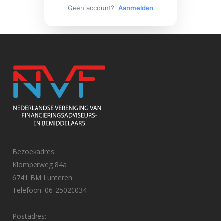
Geen account?
Aanmelden
Bezoekadres:
Klomperweg 84a
6741 BM Lunteren
Telefoon: 06-25020034
Postadres: