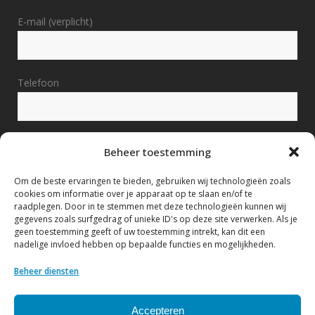
E-mail (verplicht)
Telefoon
Bericht (verplicht)
Beheer toestemming
Om de beste ervaringen te bieden, gebruiken wij technologieën zoals
cookies om informatie over je apparaat op te slaan en/of te
raadplegen. Door in te stemmen met deze technologieën kunnen wij
gegevens zoals surfgedrag of unieke ID's op deze site verwerken. Als je
geen toestemming geeft of uw toestemming intrekt, kan dit een
nadelige invloed hebben op bepaalde functies en mogelijkheden.
Ik geef hierbij toestemming om mijn gegevens te
verwerken conform het Privacy statement.
Beheer diensten
Bekijk hier ons Privacy statement
Accepteren