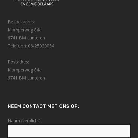
Bezoekadres:
Klomperweg 84a
6741 BM Lunteren
Telefoon: 06-25020034
Postadres:
Klomperweg 84a
6741 BM Lunteren
NEEM CONTACT MET ONS OP:
Naam (verplicht)