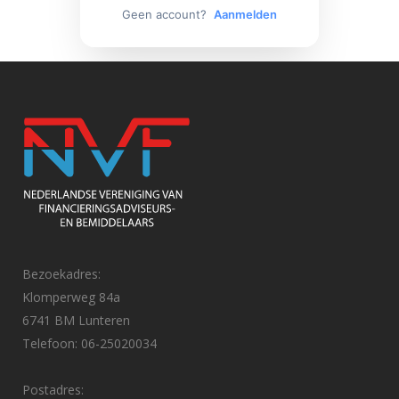
Geen account?
Aanmelden
Bezoekadres:
Klomperweg 84a
6741 BM Lunteren
Telefoon: 06-25020034
Postadres: