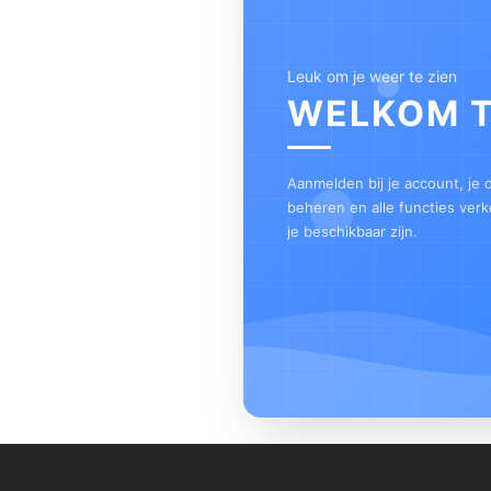
Leuk om je weer te zien
WELKOM 
Aanmelden bij je account, je
beheren en alle functies ver
je beschikbaar zijn.