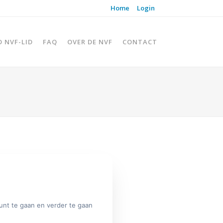
Home
Login
D NVF-LID
FAQ
OVER DE NVF
CONTACT
unt te gaan en verder te gaan