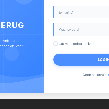
TERUG
 downloads
Laat me ingelogd blijven
kennen die voor
LOGI
Geen account?