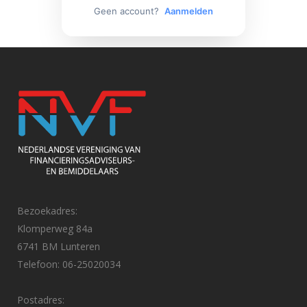
Geen account?
Aanmelden
Bezoekadres:
Klomperweg 84a
6741 BM Lunteren
Telefoon: 06-25020034
Postadres: