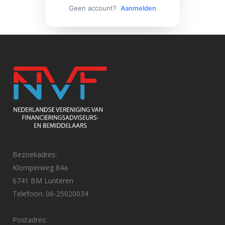
Geen account?
Aanmelden
Bezoekadres:
Klomperweg 84a
6741 BM Lunteren
Telefoon: 06-25020034
Postadres: