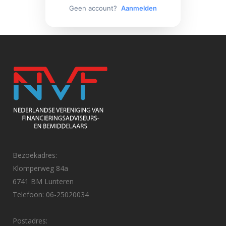
Geen account?
Aanmelden
Bezoekadres:
Klomperweg 84a
6741 BM Lunteren
Telefoon: 06-25020034
Postadres: