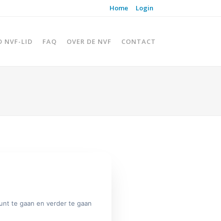
Home
Login
D NVF-LID
FAQ
OVER DE NVF
CONTACT
unt te gaan en verder te gaan