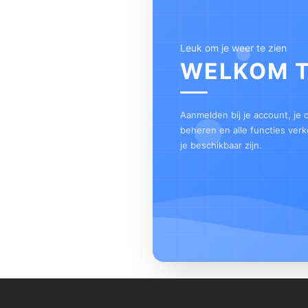
Leuk om je weer te zien
WELKOM 
Aanmelden bij je account, je
beheren en alle functies ver
je beschikbaar zijn.