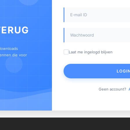
TERUG
 downloads
Laat me ingelogd blijven
kennen die voor
LOGI
Geen account?