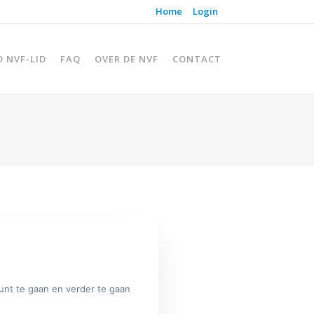
Home
Login
D NVF-LID
FAQ
OVER DE NVF
CONTACT
unt te gaan en verder te gaan