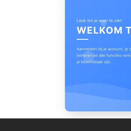
Leuk om je weer te zien
WELKOM 
Aanmelden bij je account, je
beheren en alle functies ver
je beschikbaar zijn.