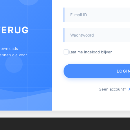
TERUG
 downloads
Laat me ingelogd blijven
kennen die voor
LOGI
Geen account?