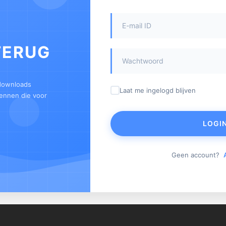
TERUG
 downloads
Laat me ingelogd blijven
kennen die voor
LOGI
Geen account?