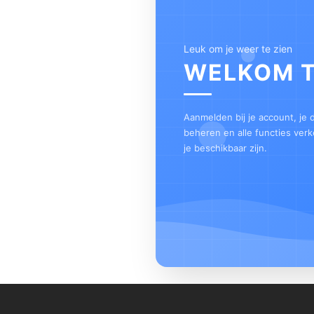
Leuk om je weer te zien
WELKOM 
Aanmelden bij je account, je
beheren en alle functies ver
je beschikbaar zijn.