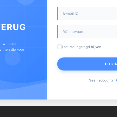
TERUG
 downloads
Laat me ingelogd blijven
kennen die voor
LOGI
Geen account?