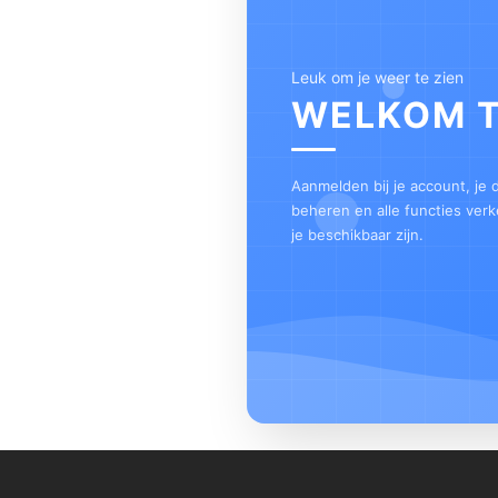
Leuk om je weer te zien
WELKOM 
Aanmelden bij je account, je
beheren en alle functies ver
je beschikbaar zijn.