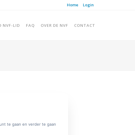
Home
Login
D NVF-LID
FAQ
OVER DE NVF
CONTACT
unt te gaan en verder te gaan