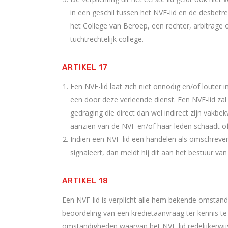
in een geschil tussen het NVF-lid en de desbetref
het College van Beroep, een rechter, arbitrage 
tuchtrechtelijk college.
ARTIKEL 17
Een NVF-lid laat zich niet onnodig en/of louter i
een door deze verleende dienst. Een NVF-lid za
gedraging die direct dan wel indirect zijn vak
aanzien van de NVF en/of haar leden schaadt o
Indien een NVF-lid een handelen als omschreven 
signaleert, dan meldt hij dit aan het bestuur va
ARTIKEL 18
Een NVF-lid is verplicht alle hem bekende omstand
beoordeling van een kredietaanvraag ter kennis t
omstandigheden waarvan het NVF-lid redelijkerwij