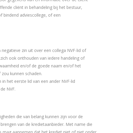
fende cliënt in behandeling bij het bestuur,
of bindend adviescollege, of een
n negatieve zin uit over een collega NVF-lid of
l zich ook onthouden van iedere handeling of
bekwaamheid en/of de goede naam en/of het
f zou kunnen schaden.
in het eerste lid van een ander NVF-lid
n de NVF.
igheden die van belang kunnen zijn voor de
e brengen van de kredietaanbieder. Met name die
s mag aannemen dat het krediet niet of niet onder