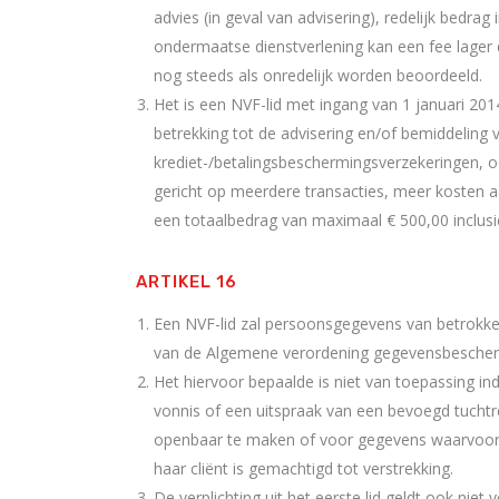
advies (in geval van advisering), redelijk bedrag 
ondermaatse dienstverlening kan een fee lager d
nog steeds als onredelijk worden beoordeeld.
Het is een NVF-lid met ingang van 1 januari 201
betrekking tot de advisering en/of bemiddeling
krediet-/betalingsbeschermingsverzekeringen, ook
gericht op meerdere transacties, meer kosten aa
een totaalbedrag van maximaal € 500,00 inclusi
ARTIKEL 16
Een NVF-lid zal persoonsgegevens van betrokk
van de Algemene verordening gegevensbescherm
Het hiervoor bepaalde is niet van toepassing ind
vonnis of een uitspraak van een bevoegd tuchtre
openbaar te maken of voor gegevens waarvoor he
haar cliënt is gemachtigd tot verstrekking.
De verplichting uit het eerste lid geldt ook niet