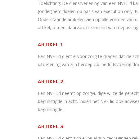
Toelichting: De dienstverlening van een NVF-lid ka
(onder)bemiddelen op basis van execution only. Bij
Onderstaande artikelen zien op alle vormen van die
artikel, of deel daarvan, uitsluitend van toepassing
ARTIKEL 1
Een NVF-lid dient ervoor zorg te dragen dat de schr
uitoefening van zijn beroep c.q. bedrijfsvoering do
ARTIKEL 2
Een NVF-lid neemt op zorgvuldige wijze de gerecht
begunstigde in acht. Indien het NVF-lid ook adviseer
begunstigde.
ARTIKEL 3
Een NVF-lid dient zich er bij al zijn gedragingen r