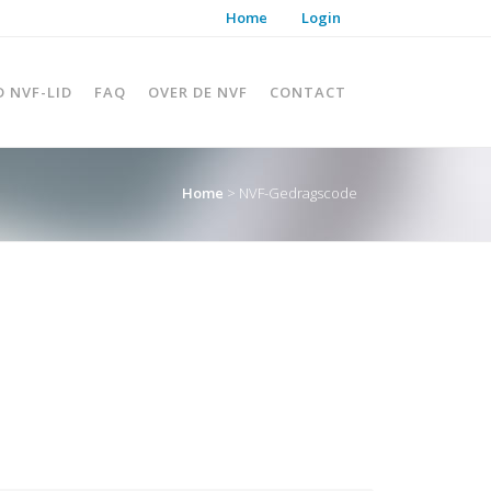
Home
Login
D NVF-LID
FAQ
OVER DE NVF
CONTACT
Home
>
NVF-Gedragscode