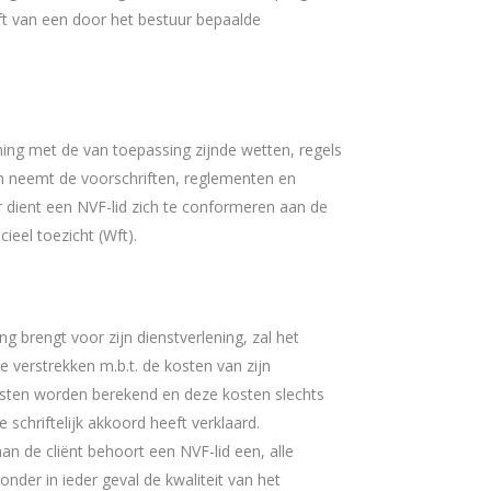
ft van een door het bestuur bepaalde
ming met de van toepassing zijnde wetten, regels
n neemt de voorschriften, reglementen en
r dient een NVF-lid zich te conformeren aan de
ieel toezicht (Wft).
ng brengt voor zijn dienstverlening, zal het
ie verstrekken m.b.t. de kosten van zijn
osten worden berekend en deze kosten slechts
 schriftelijk akkoord heeft verklaard.
 aan de cliënt behoort een NVF-lid een, alle
er in ieder geval de kwaliteit van het