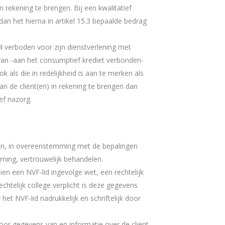
in rekening te brengen. Bij een kwalitatief
an het hierna in artikel 15.3 bepaalde bedrag
4 verboden voor zijn dienstverlening met
 van -aan het consumptief krediet verbonden-
 als die in redelijkheid is aan te merken als
n de cliënt(en) in rekening te brengen dan
ef nazorg.
en, in overeenstemming met de bepalingen
ing, vertrouwelijk behandelen.
ien een NVF-lid ingevolge wet, een rechtelijk
chtelijk college verplicht is deze gegevens
t NVF-lid nadrukkelijk en schriftelijk door
 voor gegevens van en informatie over de cliënt