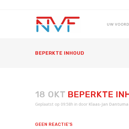
UW VOORDE
BEPERKTE INHOUD
18 OKT
BEPERKTE IN
Geplaatst op 09:58h
in
door
Klaas-Jan Dantuma
GEEN REACTIE'S