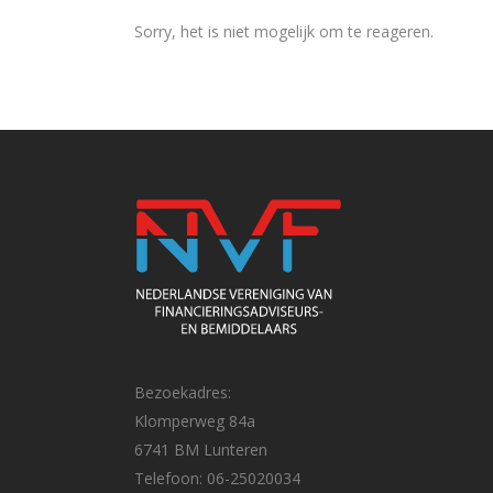
Sorry, het is niet mogelijk om te reageren.
Bezoekadres:
Klomperweg 84a
6741 BM Lunteren
Telefoon: 06-25020034