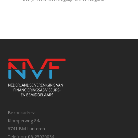
Bezoekadres:
Klomperweg 84a
6741 BM Lunteren
Telefoon: 06-25020034