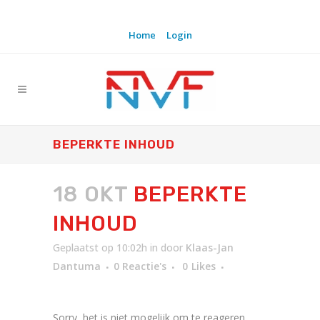
Home
Login
BEPERKTE INHOUD
18 OKT
BEPERKTE
INHOUD
Geplaatst op 10:02h
in
door
Klaas-Jan
Dantuma
0 Reactie's
0
Likes
Sorry, het is niet mogelijk om te reageren.