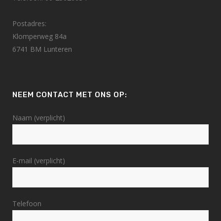
Postadres:
Klomperweg 84a
6741 BM Lunteren
NEEM CONTACT MET ONS OP:
Naam (verplicht)
E-mail (verplicht)
Telefoon