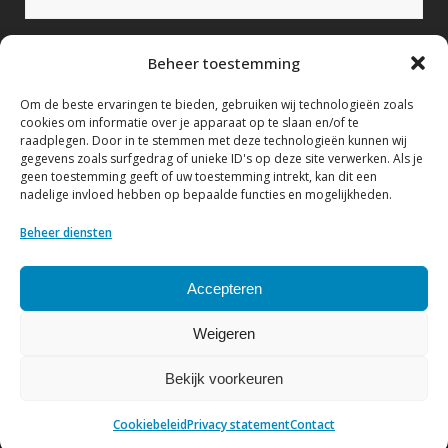
Bericht (verplicht)
Beheer toestemming
Om de beste ervaringen te bieden, gebruiken wij technologieën zoals
cookies om informatie over je apparaat op te slaan en/of te
raadplegen. Door in te stemmen met deze technologieën kunnen wij
gegevens zoals surfgedrag of unieke ID's op deze site verwerken. Als je
geen toestemming geeft of uw toestemming intrekt, kan dit een
nadelige invloed hebben op bepaalde functies en mogelijkheden.
Ik geef hierbij toestemming om mijn gegevens te
verwerken conform het Privacy statement.
Beheer diensten
Bekijk hier ons Privacy statement
Accepteren
Weigeren
Bekijk voorkeuren
© Copyright NVF
| Website by
DenK Internet Solutions
Cookiebeleid
Privacy statement
Contact
Privacy statement