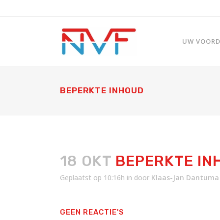
UW VOORDE
BEPERKTE INHOUD
18 OKT
BEPERKTE IN
Geplaatst op 10:16h
in
door
Klaas-Jan Dantuma
GEEN REACTIE'S