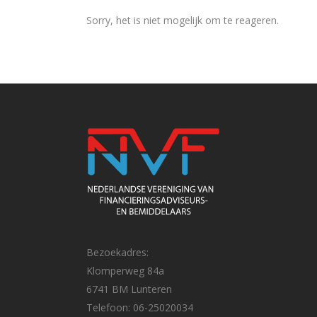
Sorry, het is niet mogelijk om te reageren.
Bezoekadres:
Klomperweg 84a
6741 BM Lunteren
Telefoon: 06-25020034