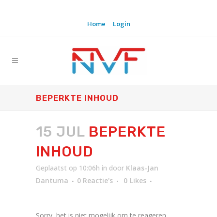
Home
Login
BEPERKTE INHOUD
15 JUL
BEPERKTE
INHOUD
Geplaatst op 10:06h
in
door
Klaas-Jan
Dantuma
0 Reactie's
0
Likes
Sorry, het is niet mogelijk om te reageren.