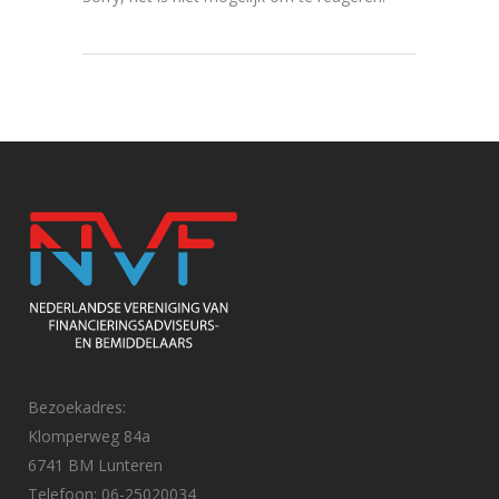
Bezoekadres:
Klomperweg 84a
6741 BM Lunteren
Telefoon: 06-25020034