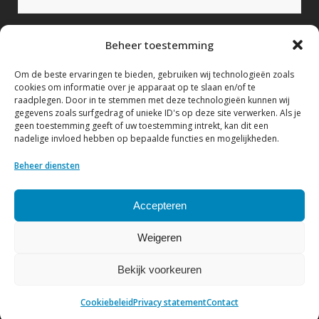
Bericht (verplicht)
Beheer toestemming
Om de beste ervaringen te bieden, gebruiken wij technologieën zoals
cookies om informatie over je apparaat op te slaan en/of te
raadplegen. Door in te stemmen met deze technologieën kunnen wij
gegevens zoals surfgedrag of unieke ID's op deze site verwerken. Als je
geen toestemming geeft of uw toestemming intrekt, kan dit een
nadelige invloed hebben op bepaalde functies en mogelijkheden.
Ik geef hierbij toestemming om mijn gegevens te
verwerken conform het Privacy statement.
Beheer diensten
Bekijk hier ons Privacy statement
Accepteren
Weigeren
Bekijk voorkeuren
© Copyright NVF
| Website by
DenK Internet Solutions
Cookiebeleid
Privacy statement
Contact
Privacy statement