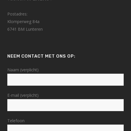
Postadres:
Klomperweg 84a
6741 BM Lunteren
NEEM CONTACT MET ONS OP:
Naam (verplicht)
E-mail (verplicht)
Telefoon