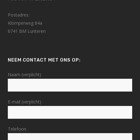
Postadres:
Klomperweg 84a
6741 BM Lunteren
NEEM CONTACT MET ONS OP:
Naam (verplicht)
E-mail (verplicht)
Telefoon