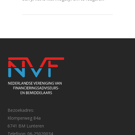
Bezoekadres:
Klomperweg 84a
6741 BM Lunteren
Telefoon: 06-25020034