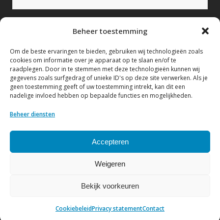
Bericht (verplicht)
Beheer toestemming
Om de beste ervaringen te bieden, gebruiken wij technologieën zoals
cookies om informatie over je apparaat op te slaan en/of te
raadplegen. Door in te stemmen met deze technologieën kunnen wij
gegevens zoals surfgedrag of unieke ID's op deze site verwerken. Als je
geen toestemming geeft of uw toestemming intrekt, kan dit een
nadelige invloed hebben op bepaalde functies en mogelijkheden.
Ik geef hierbij toestemming om mijn gegevens te
verwerken conform het Privacy statement.
Beheer diensten
Bekijk hier ons Privacy statement
Accepteren
Weigeren
Bekijk voorkeuren
© Copyright NVF
| Website by
DenK Internet Solutions
Cookiebeleid
Privacy statement
Contact
Privacy statement