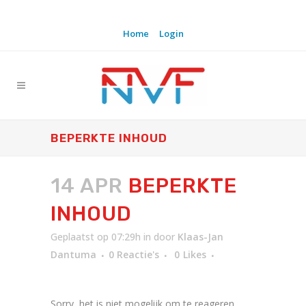
Home
Login
BEPERKTE INHOUD
14 APR
BEPERKTE
INHOUD
Geplaatst op 07:29h
in
door
Klaas-Jan
Dantuma
0 Reactie's
0
Likes
Sorry, het is niet mogelijk om te reageren.