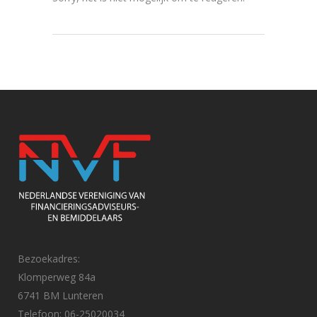
Bezoekadres:
Klomperweg 84a
6741 BM Lunteren
Telefoon: 06-25020034