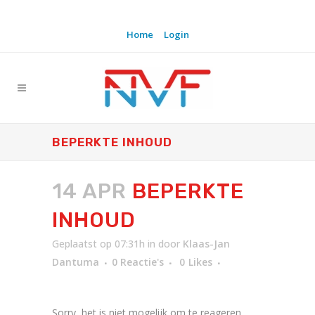
Home
Login
BEPERKTE INHOUD
14 APR
BEPERKTE
INHOUD
Geplaatst op 07:31h
in
door
Klaas-Jan
Dantuma
0 Reactie's
0
Likes
Sorry, het is niet mogelijk om te reageren.