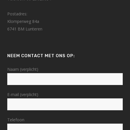
Postadres:
Klomperweg 84a
6741 BM Lunteren
NEEM CONTACT MET ONS OP:
Naam (verplicht)
E-mail (verplicht)
Telefoon