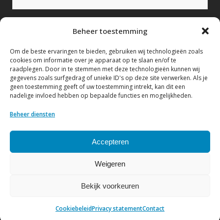
Bericht (verplicht)
Beheer toestemming
Om de beste ervaringen te bieden, gebruiken wij technologieën zoals
cookies om informatie over je apparaat op te slaan en/of te
raadplegen. Door in te stemmen met deze technologieën kunnen wij
gegevens zoals surfgedrag of unieke ID's op deze site verwerken. Als je
geen toestemming geeft of uw toestemming intrekt, kan dit een
nadelige invloed hebben op bepaalde functies en mogelijkheden.
Ik geef hierbij toestemming om mijn gegevens te
verwerken conform het Privacy statement.
Beheer diensten
Bekijk hier ons Privacy statement
Accepteren
Weigeren
Bekijk voorkeuren
© Copyright NVF
| Website by
DenK Internet Solutions
Cookiebeleid
Privacy statement
Contact
Privacy statement