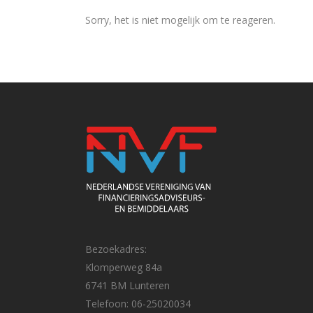
Sorry, het is niet mogelijk om te reageren.
Bezoekadres:
Klomperweg 84a
6741 BM Lunteren
Telefoon: 06-25020034