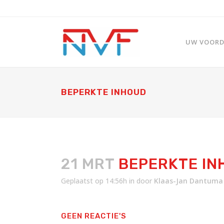
UW VOORDE
BEPERKTE INHOUD
21 MRT
BEPERKTE IN
Geplaatst op 14:56h
in
door
Klaas-Jan Dantuma
GEEN REACTIE'S