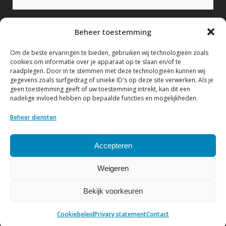
Bericht (verplicht)
Beheer toestemming
Om de beste ervaringen te bieden, gebruiken wij technologieën zoals
cookies om informatie over je apparaat op te slaan en/of te
raadplegen. Door in te stemmen met deze technologieën kunnen wij
gegevens zoals surfgedrag of unieke ID's op deze site verwerken. Als je
geen toestemming geeft of uw toestemming intrekt, kan dit een
nadelige invloed hebben op bepaalde functies en mogelijkheden.
Ik geef hierbij toestemming om mijn gegevens te
verwerken conform het Privacy statement.
Beheer diensten
Bekijk hier ons Privacy statement
Accepteren
Weigeren
Bekijk voorkeuren
© Copyright NVF
| Website by
DenK Internet Solutions
Cookiebeleid
Privacy statement
Contact
Privacy statement