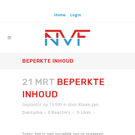
Home
Login
BEPERKTE INHOUD
21 MRT
BEPERKTE
INHOUD
Geplaatst op 15:00h
in
door
Klaas-Jan
Dantuma
0 Reactie's
0
Likes
Sorry, het is niet mogelijk om te reageren.