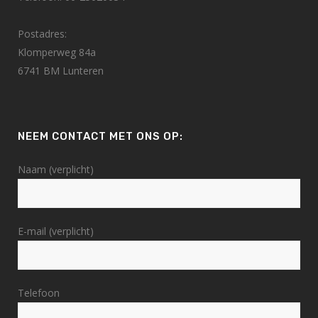
Postadres:
Klomperweg 84a
6741 BM Lunteren
NEEM CONTACT MET ONS OP:
Naam (verplicht)
E-mail (verplicht)
Telefoon