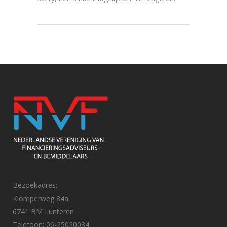
Bezoekadres:
Klomperweg 84a
6741 BM Lunteren
Telefoon: 06-25020034