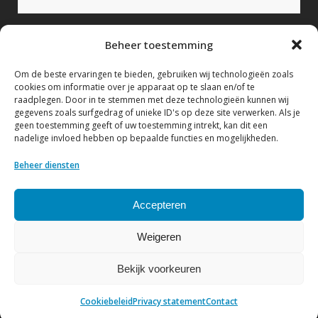
Bericht (verplicht)
Beheer toestemming
Om de beste ervaringen te bieden, gebruiken wij technologieën zoals
cookies om informatie over je apparaat op te slaan en/of te
raadplegen. Door in te stemmen met deze technologieën kunnen wij
gegevens zoals surfgedrag of unieke ID's op deze site verwerken. Als je
geen toestemming geeft of uw toestemming intrekt, kan dit een
nadelige invloed hebben op bepaalde functies en mogelijkheden.
Ik geef hierbij toestemming om mijn gegevens te
verwerken conform het Privacy statement.
Beheer diensten
Bekijk hier ons Privacy statement
Accepteren
Weigeren
Bekijk voorkeuren
© Copyright NVF
| Website by
DenK Internet Solutions
Cookiebeleid
Privacy statement
Contact
Privacy statement