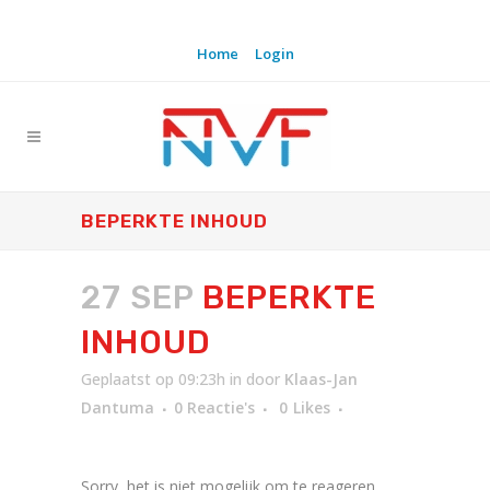
Home
Login
BEPERKTE INHOUD
27 SEP
BEPERKTE
INHOUD
Geplaatst op 09:23h
in
door
Klaas-Jan
Dantuma
0 Reactie's
0
Likes
Sorry, het is niet mogelijk om te reageren.