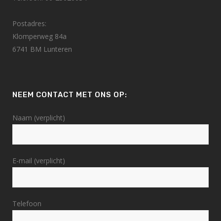
Postadres:
Klomperweg 84a
6741 BM Lunteren
NEEM CONTACT MET ONS OP:
Naam (verplicht)
E-mail (verplicht)
Telefoon