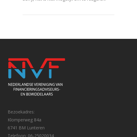
Bezoekadres:
Klomperweg 84a
6741 BM Lunteren
Telefoon: 06-25020034