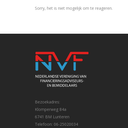
Sorry, het is niet mogelijk om te reageren.
Bezoekadres:
Klomperweg 84a
6741 BM Lunteren
Telefoon: 06-25020034