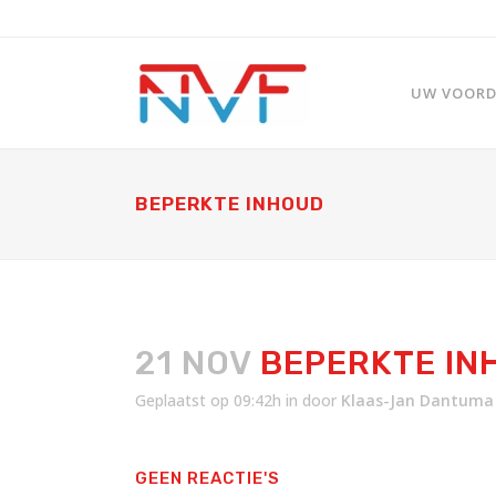
UW VOORDE
BEPERKTE INHOUD
21 NOV
BEPERKTE IN
Geplaatst op 09:42h
in
door
Klaas-Jan Dantuma
GEEN REACTIE'S