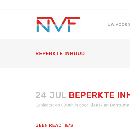
UW VOORDE
BEPERKTE INHOUD
24 JUL
BEPERKTE IN
Geplaatst op 09:06h
in
door
Klaas-Jan Dantuma
GEEN REACTIE'S