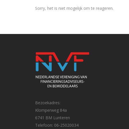
Sorry, het is niet mogelijk om te reageren.
Bezoekadres:
Klomperweg 84a
6741 BM Lunteren
Telefoon: 06-25020034