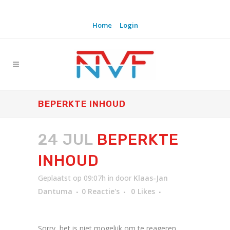
Home
Login
BEPERKTE INHOUD
24 JUL
BEPERKTE
INHOUD
Geplaatst op 09:07h
in
door
Klaas-Jan
Dantuma
0 Reactie's
0
Likes
Sorry, het is niet mogelijk om te reageren.