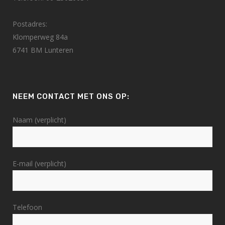
Postadres:
Klomperweg 84a
6741 BM Lunteren
NEEM CONTACT MET ONS OP:
Naam (verplicht)
E-mail (verplicht)
Telefoon