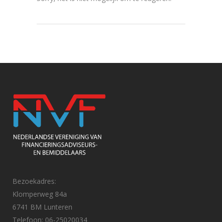
Bezoekadres:
Klomperweg 84a
6741 BM Lunteren
Telefoon: 06-25020034