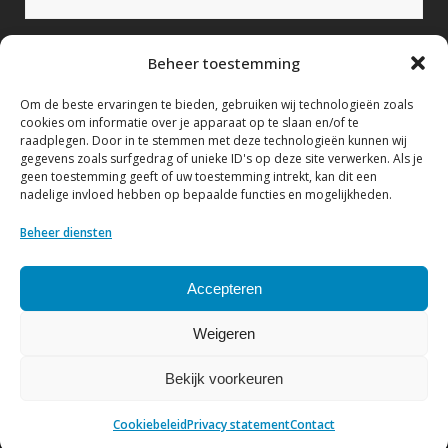
Bericht (verplicht)
Beheer toestemming
Om de beste ervaringen te bieden, gebruiken wij technologieën zoals
cookies om informatie over je apparaat op te slaan en/of te
raadplegen. Door in te stemmen met deze technologieën kunnen wij
gegevens zoals surfgedrag of unieke ID's op deze site verwerken. Als je
geen toestemming geeft of uw toestemming intrekt, kan dit een
nadelige invloed hebben op bepaalde functies en mogelijkheden.
Ik geef hierbij toestemming om mijn gegevens te
verwerken conform het Privacy statement.
Beheer diensten
Bekijk hier ons Privacy statement
Accepteren
Weigeren
Bekijk voorkeuren
© Copyright NVF
| Website by
DenK Internet Solutions
Cookiebeleid
Privacy statement
Contact
Privacy statement