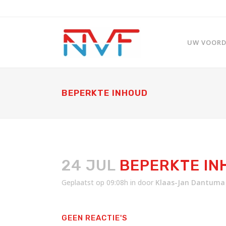
UW VOORDE
BEPERKTE INHOUD
24 JUL
BEPERKTE IN
Geplaatst op 09:08h
in
door
Klaas-Jan Dantuma
GEEN REACTIE'S