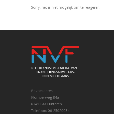
Sorry, het is niet mogelijk om te reageren.
Bezoekadres:
Klomperweg 84a
6741 BM Lunteren
Telefoon: 06-25020034