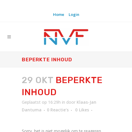
Home
Login
BEPERKTE INHOUD
29 OKT
BEPERKTE
INHOUD
Geplaatst op 16:29h
in
door
Klaas-Jan
Dantuma
0 Reactie's
0
Likes
Sorry, het is niet mogelijk om te reageren.