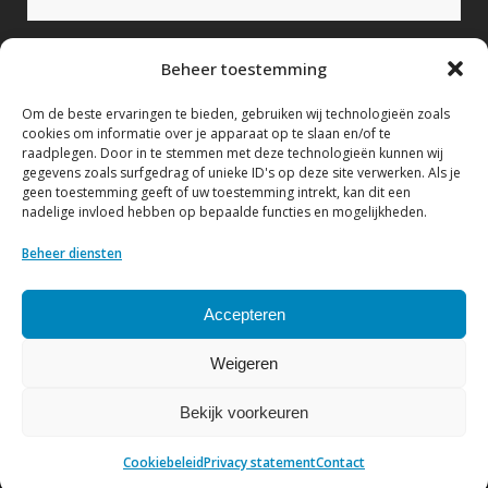
Bericht (verplicht)
Beheer toestemming
Om de beste ervaringen te bieden, gebruiken wij technologieën zoals
cookies om informatie over je apparaat op te slaan en/of te
raadplegen. Door in te stemmen met deze technologieën kunnen wij
gegevens zoals surfgedrag of unieke ID's op deze site verwerken. Als je
geen toestemming geeft of uw toestemming intrekt, kan dit een
nadelige invloed hebben op bepaalde functies en mogelijkheden.
Ik geef hierbij toestemming om mijn gegevens te
verwerken conform het Privacy statement.
Beheer diensten
Bekijk hier ons Privacy statement
Accepteren
Weigeren
Bekijk voorkeuren
© Copyright NVF
| Website by
DenK Internet Solutions
Cookiebeleid
Privacy statement
Contact
Privacy statement