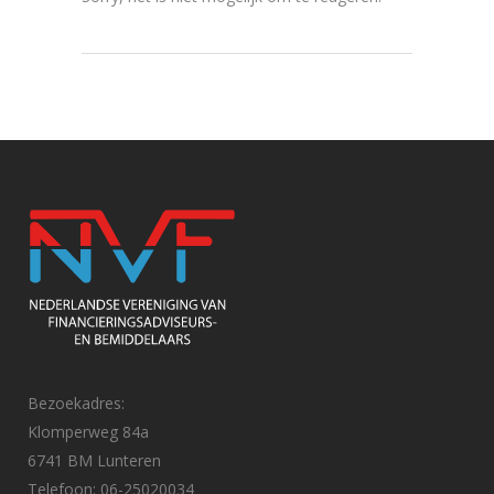
Bezoekadres:
Klomperweg 84a
6741 BM Lunteren
Telefoon: 06-25020034