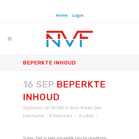
Home
Login
BEPERKTE INHOUD
16 SEP
BEPERKTE
INHOUD
Geplaatst op 06:58h
in
door
Klaas-Jan
Dantuma
0 Reactie's
0
Likes
Sorry, het is niet mogelijk om te reageren.