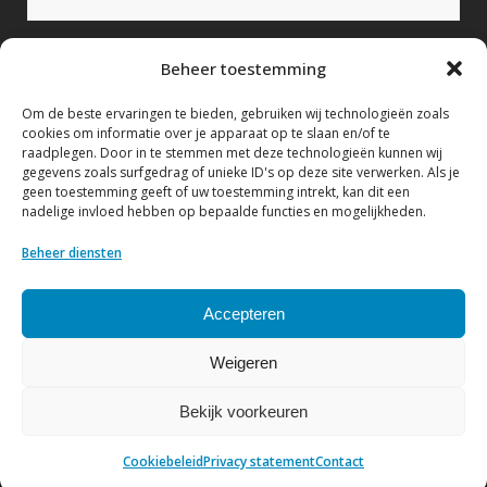
Bericht (verplicht)
Beheer toestemming
Om de beste ervaringen te bieden, gebruiken wij technologieën zoals
cookies om informatie over je apparaat op te slaan en/of te
raadplegen. Door in te stemmen met deze technologieën kunnen wij
gegevens zoals surfgedrag of unieke ID's op deze site verwerken. Als je
geen toestemming geeft of uw toestemming intrekt, kan dit een
nadelige invloed hebben op bepaalde functies en mogelijkheden.
Ik geef hierbij toestemming om mijn gegevens te
verwerken conform het Privacy statement.
Beheer diensten
Bekijk hier ons Privacy statement
Accepteren
Weigeren
Bekijk voorkeuren
© Copyright NVF
| Website by
DenK Internet Solutions
Cookiebeleid
Privacy statement
Contact
Privacy statement