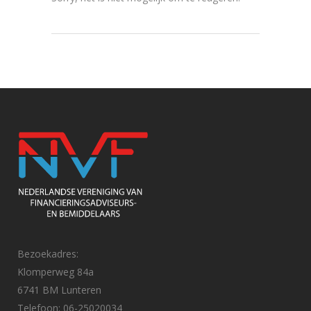
Bezoekadres:
Klomperweg 84a
6741 BM Lunteren
Telefoon: 06-25020034