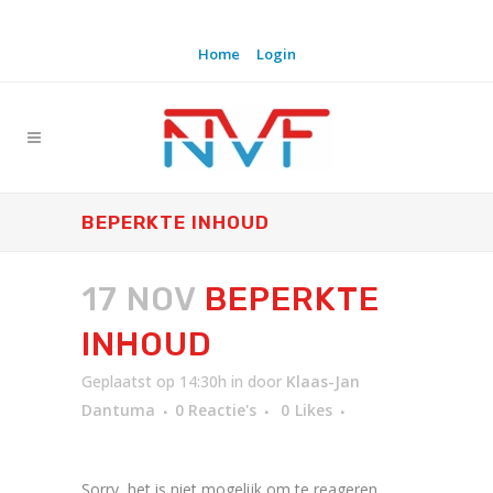
Home
Login
BEPERKTE INHOUD
17 NOV
BEPERKTE
INHOUD
Geplaatst op 14:30h
in
door
Klaas-Jan
Dantuma
0 Reactie's
0
Likes
Sorry, het is niet mogelijk om te reageren.