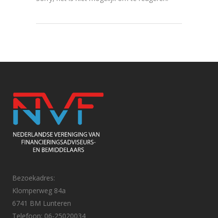
Bezoekadres:
Klomperweg 84a
6741 BM Lunteren
Telefoon: 06-25020034