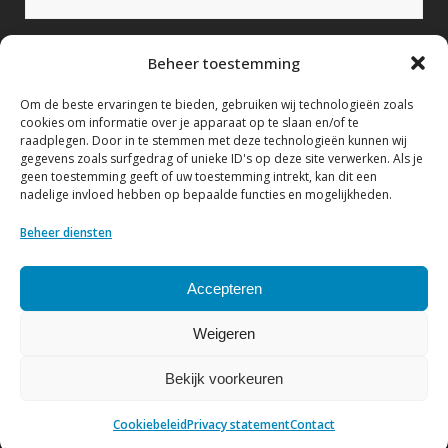
Bericht (verplicht)
Beheer toestemming
Om de beste ervaringen te bieden, gebruiken wij technologieën zoals
cookies om informatie over je apparaat op te slaan en/of te
raadplegen. Door in te stemmen met deze technologieën kunnen wij
gegevens zoals surfgedrag of unieke ID's op deze site verwerken. Als je
geen toestemming geeft of uw toestemming intrekt, kan dit een
nadelige invloed hebben op bepaalde functies en mogelijkheden.
Ik geef hierbij toestemming om mijn gegevens te
verwerken conform het Privacy statement.
Beheer diensten
Bekijk hier ons Privacy statement
Accepteren
Weigeren
Bekijk voorkeuren
© Copyright NVF
| Website by
DenK Internet Solutions
Cookiebeleid
Privacy statement
Contact
Privacy statement