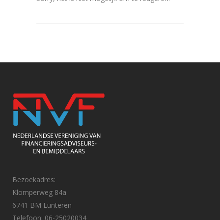
Bezoekadres:
Klomperweg 84a
6741 BM Lunteren
Telefoon: 06-25020034