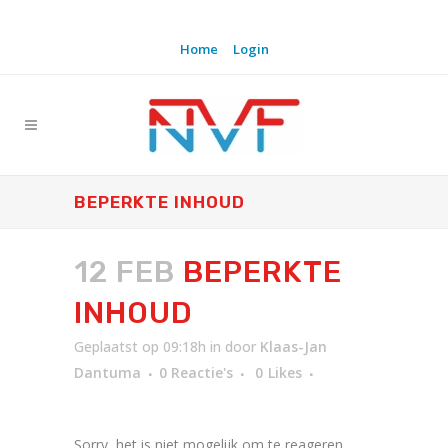
Home
Login
BEPERKTE INHOUD
12 FEB
BEPERKTE
INHOUD
Geplaatst op 09:18h
in
door
Klaas-Jan
Dantuma
0 Reactie's
0
Likes
Sorry, het is niet mogelijk om te reageren.