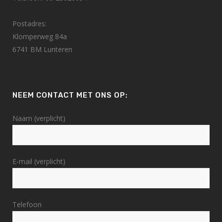
Postadres:
Klomperweg 84a
6741 BM Lunteren
NEEM CONTACT MET ONS OP:
Naam (verplicht)
E-mail (verplicht)
Telefoon