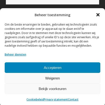
Bericht (verplicht)
Beheer toestemming
Om de beste ervaringen te bieden, gebruiken wij technologieën zoals
cookies om informatie over je apparaat op te slaan en/of te
raadplegen. Door in te stemmen met deze technologieën kunnen wij
gegevens zoals surfgedrag of unieke ID's op deze site verwerken. Als je
geen toestemming geeft of uw toestemming intrekt, kan dit een
nadelige invloed hebben op bepaalde functies en mogelijkheden.
Ik geef hierbij toestemming om mijn gegevens te
verwerken conform het Privacy statement.
Beheer diensten
Bekijk hier ons Privacy statement
Accepteren
Weigeren
Bekijk voorkeuren
© Copyright NVF
| Website by
DenK Internet Solutions
Cookiebeleid
Privacy statement
Contact
Privacy statement