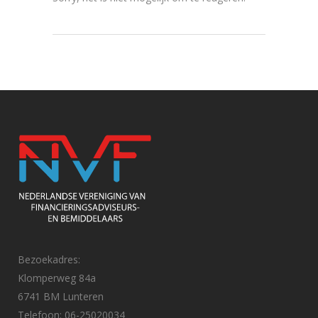
Bezoekadres:
Klomperweg 84a
6741 BM Lunteren
Telefoon: 06-25020034