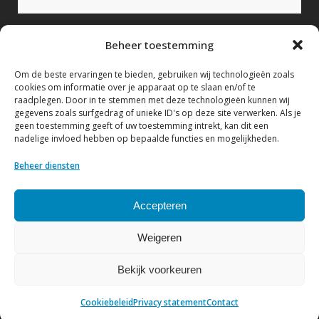
Bericht (verplicht)
Beheer toestemming
Om de beste ervaringen te bieden, gebruiken wij technologieën zoals
cookies om informatie over je apparaat op te slaan en/of te
raadplegen. Door in te stemmen met deze technologieën kunnen wij
gegevens zoals surfgedrag of unieke ID's op deze site verwerken. Als je
geen toestemming geeft of uw toestemming intrekt, kan dit een
nadelige invloed hebben op bepaalde functies en mogelijkheden.
Ik geef hierbij toestemming om mijn gegevens te
verwerken conform het Privacy statement.
Beheer diensten
Bekijk hier ons Privacy statement
Accepteren
Weigeren
Bekijk voorkeuren
© Copyright NVF
| Website by
DenK Internet Solutions
Cookiebeleid
Privacy statement
Contact
Privacy statement