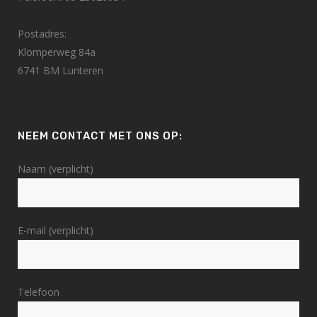
Postadres:
Klomperweg 84a
6741 BM Lunteren
NEEM CONTACT MET ONS OP:
Naam (verplicht)
E-mail (verplicht)
Telefoon