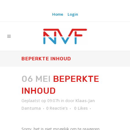
Home
Login
BEPERKTE INHOUD
06 MEI
BEPERKTE
INHOUD
Geplaatst op 09:07h
in
door
Klaas-Jan
Dantuma
0 Reactie's
0
Likes
Sorry, het is niet mogelijk om te reageren.